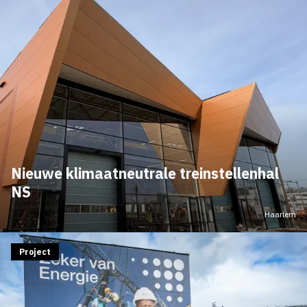
Nieuwe klimaatneutrale treinstellenhal
NS
Haarlem
Project