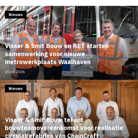
Nieuws
Visser & Smit Bouw en RET starten
samenwerking voor nieuwe
metrowerkplaats Waalhaven
15 juli 2026
Nieuws
Visser & Smit Bouw tekent
bouwteamovereenkomst voor realisatie
circulairefabriek van ChainCraft