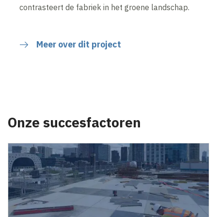
contrasteert de fabriek in het groene landschap.
Meer over dit project
Inhoud geblokkeerd
Accepteer onze cookies om deze inhoud te bekijken.
Wijzig cookie instellingen
Onze succesfactoren