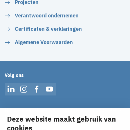
Projecten
Verantwoord ondernemen
Certificaten & verklaringen
Algemene Voorwaarden
Volg ons
LinkedIn
Instagram
Facebook
YouTube
Mis geen enkel nieuws! Schrijf je in voor onze alerts
en ontvang het laatste nieuws direct in je inbox!
Deze website maakt gebruik van
E-mailadres
cookies