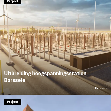
Project
Uitbreiding hoogspanningsstation
Borssele
Borssele
Project