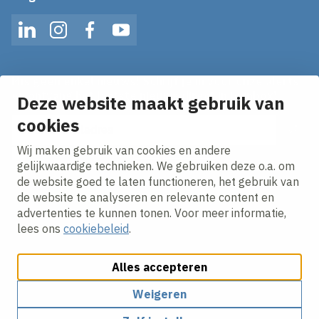
LinkedIn
Instagram
Facebook
YouTube
Mis geen enkel nieuws! Schrijf je in voor onze alerts
en ontvang het laatste nieuws direct in je inbox!
Deze website maakt gebruik van
cookies
E-mailadres
Wij maken gebruik van cookies en andere
Ik ga akkoord met het
privacy statement.
gelijkwaardige technieken. We gebruiken deze o.a. om
de website goed te laten functioneren, het gebruik van
de website te analyseren en relevante content en
advertenties te kunnen tonen. Voor meer informatie,
lees ons
cookiebeleid
.
Alles accepteren
Cookies aanpassen
Cookie beleid
Privacy policy
Responsible disclosure
Weigeren