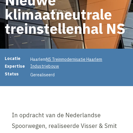
klimaatneutrale
treinstellenhal NS
Projectinformatie
Locatie
Haarlem
NS Treinmodernisatie Haarlem
Expertise
Industriebouw
Status
Gerealiseerd
In opdracht van de Nederlandse
Spoorwegen, realiseerde Visser & Smit