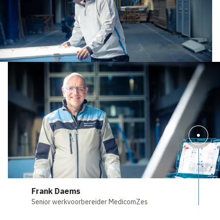
Frank Daems
Senior werkvoorbereider MedicomZes