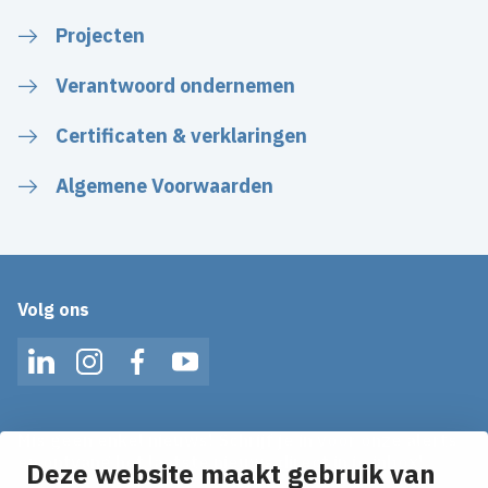
Projecten
Verantwoord ondernemen
Certificaten & verklaringen
Algemene Voorwaarden
Volg ons
LinkedIn
Instagram
Facebook
YouTube
Mis geen enkel nieuws! Schrijf je in voor onze alerts
en ontvang het laatste nieuws direct in je inbox!
Deze website maakt gebruik van