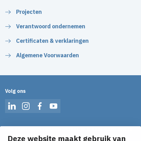
Projecten
Verantwoord ondernemen
Certificaten & verklaringen
Algemene Voorwaarden
Volg ons
LinkedIn
Instagram
Facebook
YouTube
Mis geen enkel nieuws! Schrijf je in voor onze alerts
en ontvang het laatste nieuws direct in je inbox!
Deze website maakt gebruik van