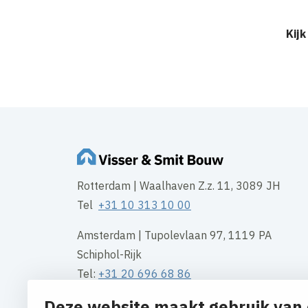
Kijk
Rotterdam | Waalhaven Z.z. 11, 3089 JH
Tel
+31 10 313 10 00
Amsterdam | Tupolevlaan 97, 1119 PA
Schiphol-Rijk
Tel:
+31 20 696 68 86
Deze website maakt gebruik van 
Groningen | Gotenburgweg 50, 9723 TM