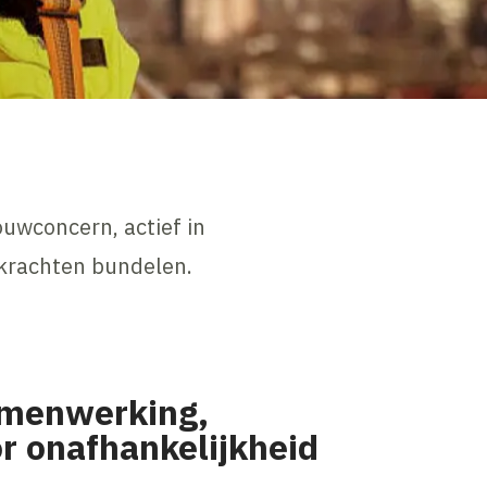
uwconcern, actief in
 krachten bundelen.
amenwerking,
oor onafhankelijkheid