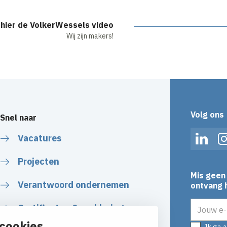
 hier de VolkerWessels video
Wij zijn makers!
Volg ons
Snel naar
Vacatures
Linked
Projecten
Mis geen 
Verantwoord ondernemen
ontvang h
E-mailadr
Certificaten & verklaringen
cookies