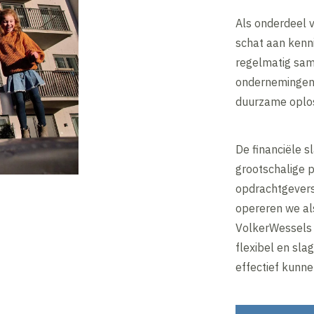
Als onderdeel 
schat aan kenn
regelmatig sa
ondernemingen 
duurzame oplos
De financiële sl
grootschalige 
opdrachtgevers 
opereren we al
VolkerWessels v
flexibel en sla
effectief kunn