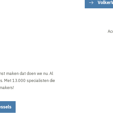
Volker
Ac
t maken dat doen we nu. Al
es. Met 13.000 specialisten die
 makers!
ssels