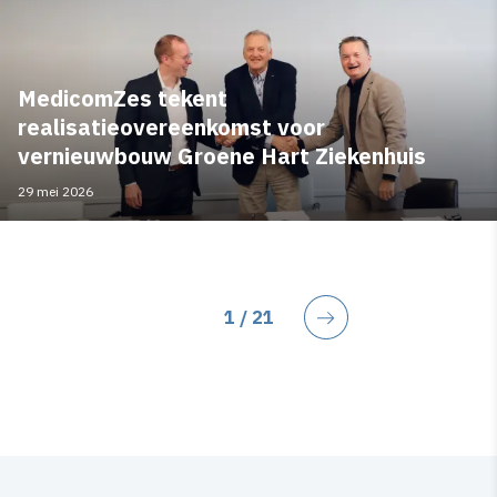
MedicomZes tekent
realisatieovereenkomst voor
vernieuwbouw Groene Hart Ziekenhuis
29 mei 2026
Huidige pagina
1
/ 21
Volgende