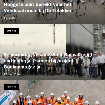
Hoogste punt bereikt voor het
Veeducatorium bij De Tolakker
1 juli 2026
Events
Seniorendag Visser & Smit Bouw brengt
oud-collega’s samen bij project
Boekenmagazijn
18 juni 2026
Events