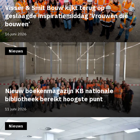
Visser & Smit Bouw kijkt terug op
geslaagde inspiratiemiddag ‘Vrouwen die
bouwen’
16 juni 2026
Nieuws
Nieuw boekenmagazijn KB nationale
bibliotheek bereikt hoogste punt
11 juni 2026
Nieuws