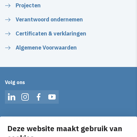
Projecten
Verantwoord ondernemen
Certificaten & verklaringen
Algemene Voorwaarden
Volg ons
LinkedIn
Instagram
Facebook
YouTube
Mis geen enkel nieuws! Schrijf je in voor onze alerts
en ontvang het laatste nieuws direct in je inbox!
Deze website maakt gebruik van
E-mailadres