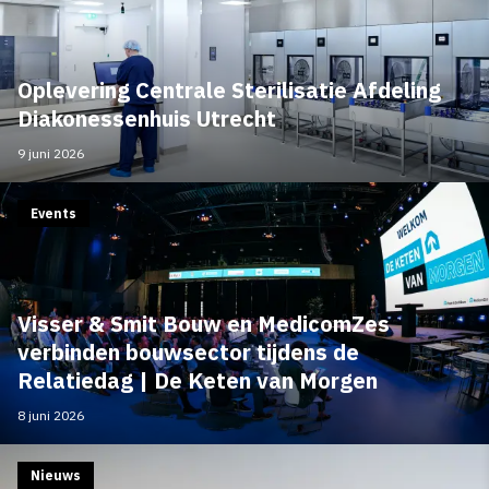
Oplevering Centrale Sterilisatie Afdeling
Diakonessenhuis Utrecht
9 juni 2026
Events
Visser & Smit Bouw en MedicomZes
verbinden bouwsector tijdens de
Relatiedag | De Keten van Morgen
8 juni 2026
Nieuws