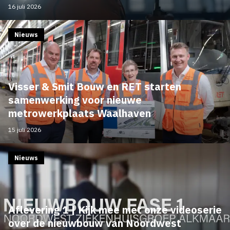
16 juli 2026
Nieuws
Visser & Smit Bouw en RET starten
samenwerking voor nieuwe
metrowerkplaats Waalhaven
15 juli 2026
Nieuws
Aflevering 1 | Kijk mee met onze videoserie
over de nieuwbouw van Noordwest