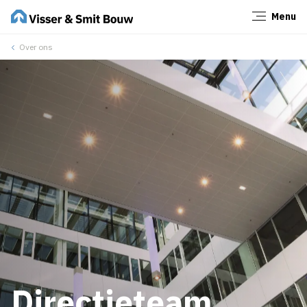
Menu
Sluiten
Over ons
Directieteam