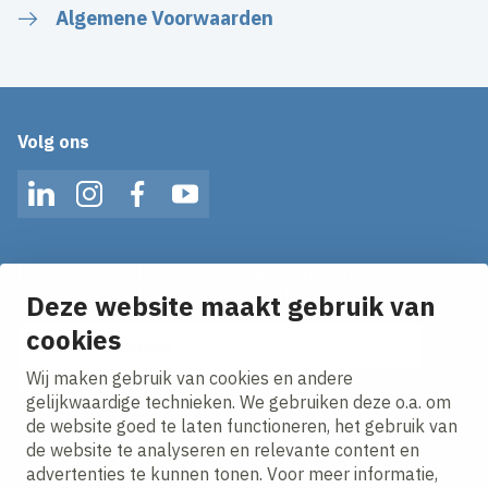
Algemene Voorwaarden
Volg ons
LinkedIn
Instagram
Facebook
YouTube
Mis geen enkel nieuws! Schrijf je in voor onze alerts
en ontvang het laatste nieuws direct in je inbox!
Deze website maakt gebruik van
E-mailadres
cookies
Wij maken gebruik van cookies en andere
Ik ga akkoord met het
privacy statement.
gelijkwaardige technieken. We gebruiken deze o.a. om
de website goed te laten functioneren, het gebruik van
de website te analyseren en relevante content en
advertenties te kunnen tonen. Voor meer informatie,