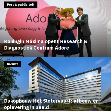
Pers & publiciteit
Koningin Máxima opent Research &
Diagnostiek Centrum Adore
Nieuws
Dakopbouw Het Slotervaart: afbouw en
oplevering in beeld