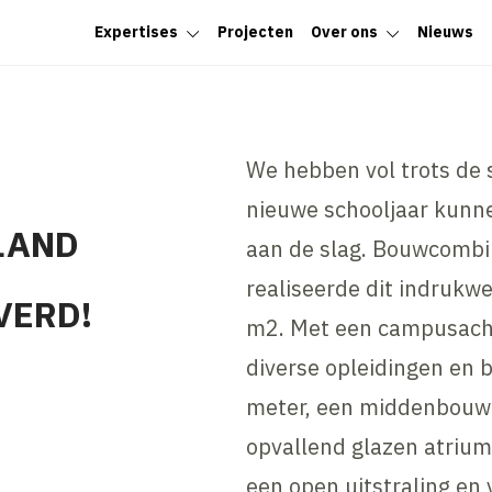
Expertises
Projecten
Over ons
Nieuws
We hebben vol trots de 
nieuwe schooljaar kunn
LAND
aan de slag. Bouwcombin
realiseerde dit indruk
VERD!
m2. Met een campusacht
diverse opleidingen en 
meter, een middenbouw
opvallend glazen atrium
een open uitstraling en v