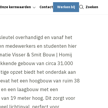
Sluiten
Werken bij
Zoeken
Onze kernwaarden
Contact
sleutel overhandigd en vanaf het
en medewerkers en studenten hier
atie Visser & Smit Bouw | Homij
wekkende gebouw van circa 31.000
ige opzet biedt het onderdak aan
bevat het een hoogbouw van ruim 38
 en een laagbouw met een
 van 19 meter hoog. Dit zorgt voor
eel lichtinval, perfect voor