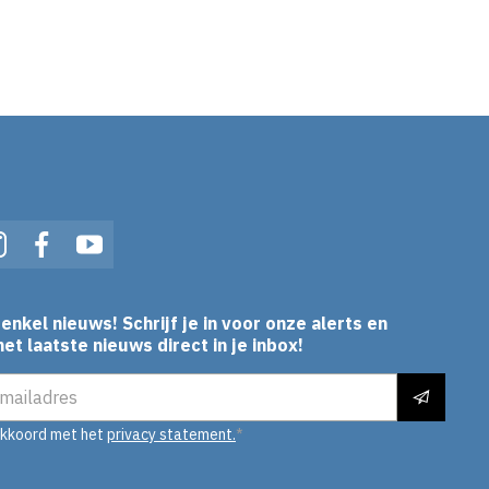
se dakopbouw Het
erdam zichtbaar
In
Instagram
Facebook
YouTube
enkel nieuws! Schrijf je in voor onze alerts en
et laatste nieuws direct in je inbox!
es
akkoord met het
privacy statement.