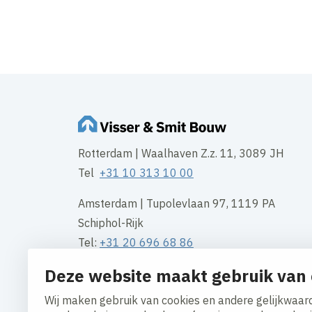
Transformatie Het S
Rotterdam | Waalhaven Z.z. 11, 3089 JH
Tel
+31 10 313 10 00
Amsterdam | Tupolevlaan 97, 1119 PA
Schiphol-Rijk
Tel:
+31 20 696 68 86
Deze website maakt gebruik van 
Groningen | Gotenburgweg 50, 9723 TM
Tel:
+31 50 549 54 95
Wij maken gebruik van cookies en andere gelijkwaard