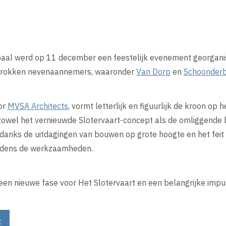
paal werd op 11 december een feestelijk evenement georgani
trokken nevenaannemers, waaronder
Van Dorp
en
Schoonder
or
MVSA Architects
, vormt letterlijk en figuurlijk de kroon op 
owel het vernieuwde Slotervaart-concept als de omliggende b
ndanks de uitdagingen van bouwen op grote hoogte en het feit
tijdens de werkzaamheden.
een nieuwe fase voor Het Slotervaart en een belangrijke impu
t