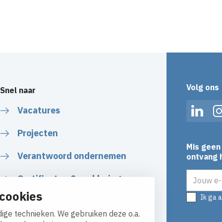
lotervaart
Contouren tweelaag
Slotervaart in Amst
Amsterdam
Volg ons
Snel naar
Vacatures
Linked
Projecten
Mis geen 
Verantwoord ondernemen
ontvang h
E-mailadr
Certificaten & verklaringen
cookies
Ik ga 
Algemene Voorwaarden
ige technieken. We gebruiken deze o.a.