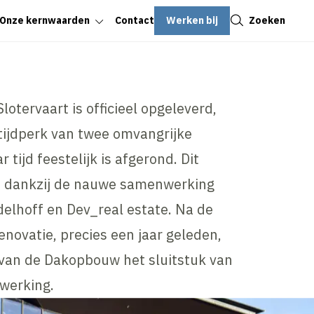
Sluiten
Werken bij
Zoeken
Onze kernwaarden
Contact
otervaart is officieel opgeleverd,
tijdperk van twee omvangrijke
r tijd feestelijk is afgerond. Dit
rd dankzij de nauwe samenwerking
elhoff en Dev_real estate. Na de
novatie, precies een jaar geleden,
 van de Dakopbouw het sluitstuk van
werking.