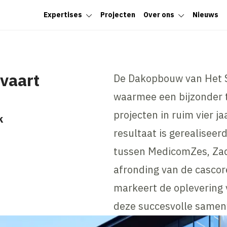
Expertises
Projecten
Over ons
Nieuws
vaart
De Dakopbouw van Het Sl
waarmee een bijzonder 
projecten in ruim vier jaa
k
resultaat is gerealisee
tussen MedicomZes, Zad
afronding van de cascore
markeert de oplevering
deze succesvolle samen