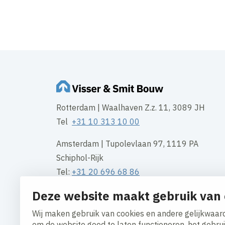
Rotterdam | Waalhaven Z.z. 11, 3089 JH
Tel
+31 10 313 10 00
Amsterdam | Tupolevlaan 97, 1119 PA
Schiphol-Rijk
Tel:
+31 20 696 68 86
Deze website maakt gebruik van 
Groningen | Gotenburgweg 50, 9723 TM
Tel:
+31 50 549 54 95
Wij maken gebruik van cookies en andere gelijkwaard
om de website goed te laten functioneren, het gebru