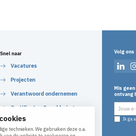
Volg ons
Snel naar
Vacatures
Linked
Projecten
Mis geen 
Verantwoord ondernemen
ontvang h
E-mailadr
Certificaten & verklaringen
cookies
Ik ga 
Algemene Voorwaarden
ige technieken. We gebruiken deze o.a.
ik van de website te analyseren en