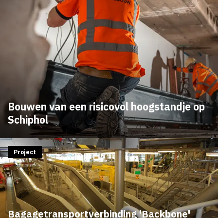
Bouwen van een risicovol hoogstandje op
Schiphol
Project
Bagagetransportverbinding 'Backbone'