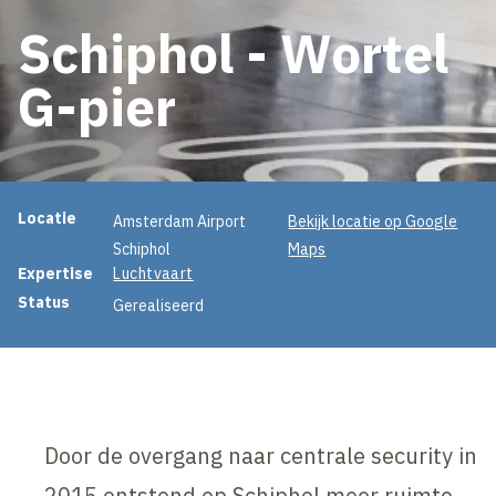
Schiphol - Wortel
G-pier
Projectinformatie
Locatie
Amsterdam Airport
Bekijk locatie op Google
Schiphol
Maps
Expertise
Luchtvaart
Status
Gerealiseerd
Door de overgang naar centrale security in
2015 ontstond op Schiphol meer ruimte