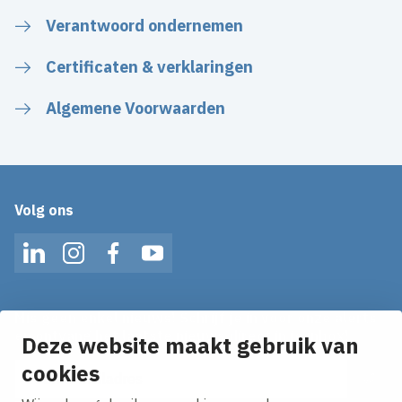
Verantwoord ondernemen
Certificaten & verklaringen
Algemene Voorwaarden
Volg ons
LinkedIn
Instagram
Facebook
YouTube
Mis geen enkel nieuws! Schrijf je in voor onze alerts
en ontvang het laatste nieuws direct in je inbox!
Deze website maakt gebruik van
cookies
E-mailadres