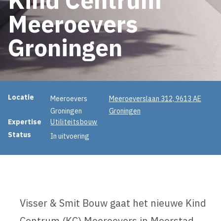
Meeroevers
Groningen
Projectinformatie
Locatie
Meeroevers
Meeroeverslaan 312, 9613 AE
Groningen
Groningen
Expertise
Utiliteitsbouw
Status
In uitvoering
Visser & Smit Bouw gaat het nieuwe Kind
Centrum (KC) Meeroevers in Meerstad,