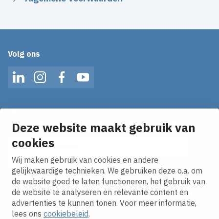
Volg ons
LinkedIn
Instagram
Facebook
YouTube
Mis geen enkel nieuws! Schrijf je in voor onze alerts
en ontvang het laatste nieuws direct in je inbox!
Deze website maakt gebruik van
cookies
E-mailadres
Wij maken gebruik van cookies en andere
Ik ga akkoord met het
privacy statement.
gelijkwaardige technieken. We gebruiken deze o.a. om
de website goed te laten functioneren, het gebruik van
de website te analyseren en relevante content en
advertenties te kunnen tonen. Voor meer informatie,
lees ons
cookiebeleid
.