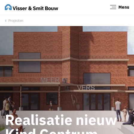
Menu
Sluiten
Projecten
Realisatie nieuw
Kind Centrum