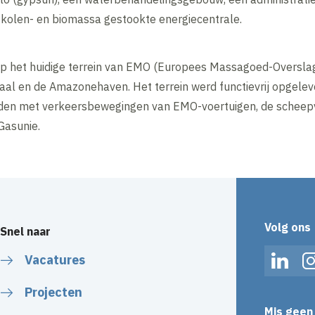
n kolen- en biomassa gestookte energiecentrale.
p het huidige terrein van EMO (Europees Massagoed-Overslag
al en de Amazonehaven. Het terrein werd functievrij opgele
den met verkeersbewegingen van EMO-voertuigen, de scheepv
Gasunie.
Volg ons
Snel naar
Vacatures
Linked
Projecten
Mis geen 