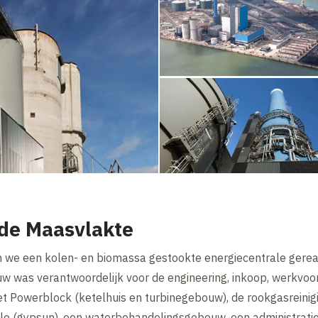
 de Maasvlakte
 we een kolen- en biomassa gestookte energiecentrale gere
w was verantwoordelijk voor de engineering, inkoop, werkvoor
het Powerblock (ketelhuis en turbinegebouw), de rookgasreini
pssilo (gypsun), een waterbehandelingsgebouw, een administra