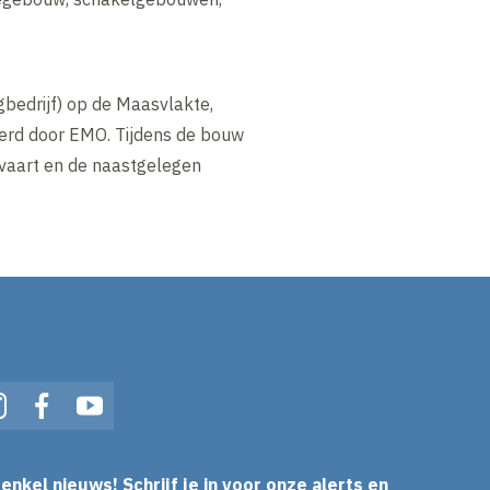
bedrijf) op de Maasvlakte,
verd door EMO. Tijdens de bouw
aart en de naastgelegen
In
Instagram
Facebook
YouTube
enkel nieuws! Schrijf je in voor onze alerts en