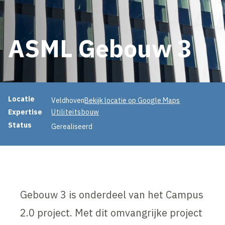
ASML Gebouw 3
Projectinformatie
Locatie
Veldhoven
Bekijk locatie op Google Maps
Expertise
Utiliteitsbouw
Status
Gerealiseerd
Gebouw 3 is onderdeel van het Campus
2.0 project. Met dit omvangrijke project