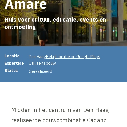
Amare
Huis voor cultuur, educatie, events en
ontmoeting
Projectinformatie
Locatie
Den Haag
Bekijk locatie op Google Maps
Expertise
Utiliteitsbouw
Status
Gerealiseerd
Midden in het centrum van Den Haag
realiseerde bouwcombinatie Cadanz