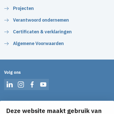
Projecten
Verantwoord ondernemen
Certificaten & verklaringen
Algemene Voorwaarden
Volg ons
LinkedIn
Instagram
Facebook
YouTube
Mis geen enkel nieuws! Schrijf je in voor onze alerts
en ontvang het laatste nieuws direct in je inbox!
Deze website maakt gebruik van