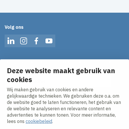
Volg ons
LinkedIn
Instagram
Facebook
YouTube
Mis geen enkel nieuws! Schrijf je in voor onze alerts
en ontvang het laatste nieuws direct in je inbox!
Deze website maakt gebruik van
E-mailadres
cookies
Wij maken gebruik van cookies en andere
Ik ga akkoord met het
privacy statement.
gelijkwaardige technieken. We gebruiken deze o.a. om
de website goed te laten functioneren, het gebruik van
de website te analyseren en relevante content en
advertenties te kunnen tonen. Voor meer informatie,
lees ons
cookiebeleid
.