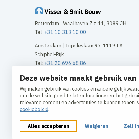
Rotterdam | Waalhaven Z.z. 11, 3089 JH
Tel
+31 10 313 10 00
Amsterdam | Tupolevlaan 97, 1119 PA
Schiphol-Rijk
Tel:
+31 20 696 68 86
Deze website maakt gebruik van 
Groningen | Gotenburgweg 50, 9723 TM
Tel:
+31 50 549 54 95
Wij maken gebruik van cookies en andere gelijkwaard
om de website goed te laten functioneren, het gebru
Contact
relevante content en advertenties te kunnen tonen. 
cookiebeleid
.
Alles accepteren
Weigeren
Zelf i