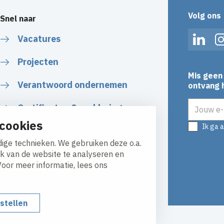
Volg ons
Snel naar
Vacatures
Linked
Projecten
Mis geen 
Verantwoord ondernemen
ontvang h
E-mailadr
Certificaten & verklaringen
cookies
Ik ga 
Algemene Voorwaarden
ige technieken. We gebruiken deze o.a.
ik van de website te analyseren en
Voor meer informatie, lees ons
nstellen