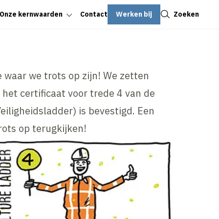
Sluiten
Werken bij
Zoeken
Onze kernwaarden
Contact
e waar we trots op zijn! We zetten
 het certificaat voor trede 4 van de
eiligheidsladder) is bevestigd. Een
ots op terugkijken!