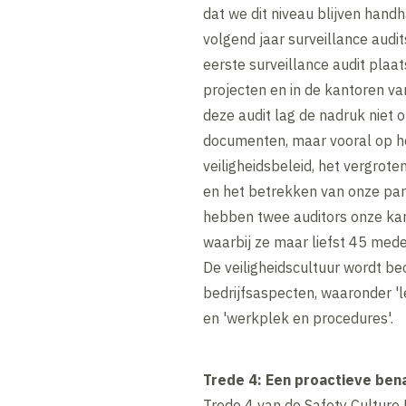
dat we dit niveau blijven handh
volgend jaar surveillance audi
eerste surveillance audit plaa
projecten en in de kantoren va
deze audit lag de nadruk niet 
documenten, maar vooral op 
veiligheidsbeleid, het vergrote
en het betrekken van onze par
hebben twee auditors onze kan
waarbij ze maar liefst 45 me
De veiligheidscultuur wordt b
bedrijfsaspecten, waaronder '
en 'werkplek en procedures'.
Trede 4: Een proactieve bena
Trede 4 van de Safety Culture