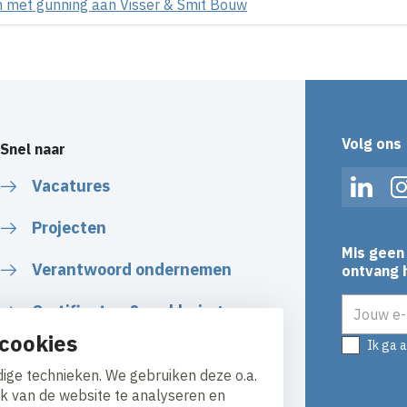
 met gunning aan Visser & Smit Bouw
Volg ons
Snel naar
Vacatures
Linked
Projecten
Mis geen 
Verantwoord ondernemen
ontvang h
E-mailadr
Certificaten & verklaringen
cookies
Ik ga 
Algemene Voorwaarden
ige technieken. We gebruiken deze o.a.
ik van de website te analyseren en