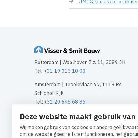
UMCG klaar voor protonen
Rotterdam | Waalhaven Z.z. 11, 3089 JH
Tel
+31 10 313 10 00
Amsterdam | Tupolevlaan 97, 1119 PA
Schiphol-Rijk
Tel:
+31 20 696 68 86
Deze website maakt gebruik van 
Groningen | Gotenburgweg 50, 9723 TM
Tel:
+31 50 549 54 95
Wij maken gebruik van cookies en andere gelijkwaard
om de website goed te laten functioneren, het gebru