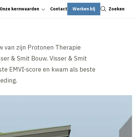
Sluiten
Werken bij
Zoeken
Onze kernwaarden
Contact
 van zijn Protonen Therapie
ser & Smit Bouw. Visser & Smit
te EMVI-score en kwam als beste
teding.