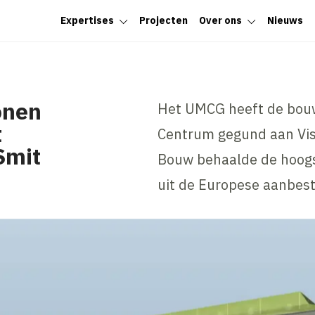
Expertises
Projecten
Over ons
Nieuws
onen
Het UMCG heeft de bouw
t
Centrum gegund aan Vis
Smit
Bouw behaalde de hoogs
uit de Europese aanbes