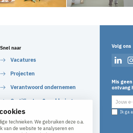
Volg ons
Snel naar
Vacatures
Linked
Projecten
Mis geen 
Verantwoord ondernemen
ontvang h
E-mailadr
Certificaten & verklaringen
cookies
Ik ga 
Algemene Voorwaarden
ige technieken. We gebruiken deze o.a.
ik van de website te analyseren en