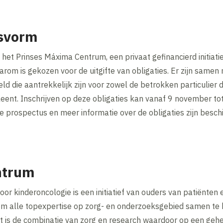
gsvorm
et Prinses Máxima Centrum, een privaat gefinancierd initiatief
arom is gekozen voor de uitgifte van obligaties. Er zijn sam
d die aantrekkelijk zijn voor zowel de betrokken particulier d
eent. Inschrijven op deze obligaties kan vanaf 9 november t
prospectus en meer informatie over de obligaties zijn beschi
ntrum
r kinderoncologie is een initiatief van ouders van patiënten e
om alle topexpertise op zorg- en onderzoeksgebied samen te 
t is de combinatie van zorg en research waardoor op een geh