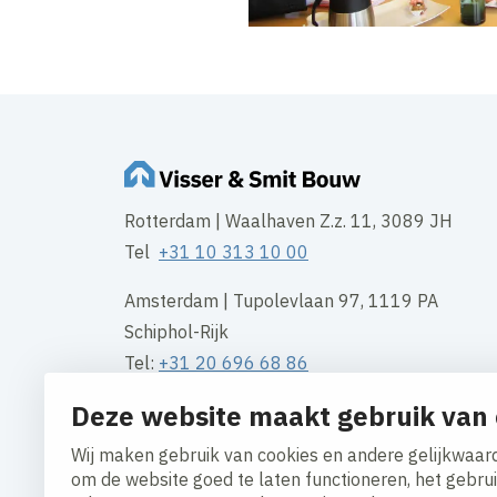
Rotterdam | Waalhaven Z.z. 11, 3089 JH
Tel
+31 10 313 10 00
Amsterdam | Tupolevlaan 97, 1119 PA
Schiphol-Rijk
Tel:
+31 20 696 68 86
Deze website maakt gebruik van 
Groningen | Gotenburgweg 50, 9723 TM
Tel:
+31 50 549 54 95
Wij maken gebruik van cookies en andere gelijkwaard
om de website goed te laten functioneren, het gebru