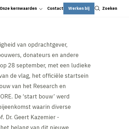
Sluiten
Werken bij
Zoeken
Onze kernwaarden
Contact
igheid van opdrachtgever,
 bouwers, donateurs en andere
p 28 september, met een ludieke
an de vlag, het officiële startsein
ouw van het Research en
ORE. De ‘start bouw’ werd
bijeenkomst waarin diverse
. Dr. Geert Kazemier -
 het belang van dit nieuwe