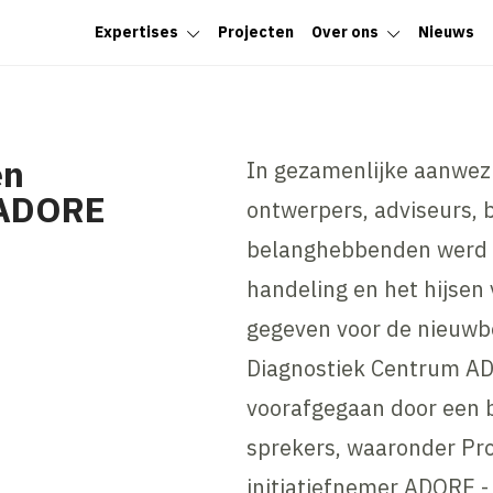
Expertises
Projecten
Over ons
Nieuws
en
In gezamenlijke aanwez
 ADORE
ontwerpers, adviseurs,
belanghebbenden werd o
handeling en het hijsen v
gegeven voor de nieuwb
Diagnostiek Centrum AD
voorafgegaan door een 
sprekers, waaronder Prof
initiatiefnemer ADORE -