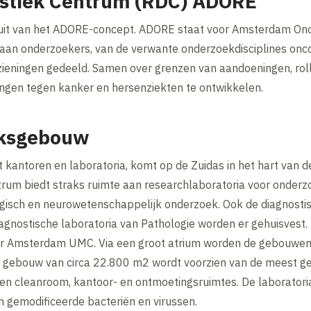
ostiek Centrum (RDC) ADORE
it van het ADORE-concept. ADORE staat voor Amsterdam Onc
gaan onderzoekers, van de verwante onderzoekdisciplines onco
eningen gedeeld. Samen over grenzen van aandoeningen, rol
ngen tegen kanker en hersenziekten te ontwikkelen.
eksgebouw
antoren en laboratoria, komt op de Zuidas in het hart van 
um biedt straks ruimte aan researchlaboratoria voor onde
gisch en neurowetenschappelijk onderzoek. Ook de diagnosti
iagnostische laboratoria van Pathologie worden er gehuisves
er Amsterdam UMC. Via een groot atrium worden de gebouwen
ch gebouw van circa 22.800 m2 wordt voorzien van de meest 
een cleanroom, kantoor- en ontmoetingsruimtes. De laboratori
h gemodificeerde bacteriën en virussen.