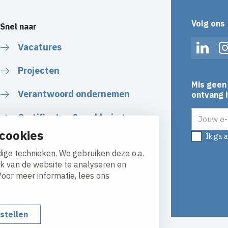
Volg ons
Snel naar
Vacatures
Linked
Projecten
Mis geen 
Verantwoord ondernemen
ontvang h
E-mailadr
Certificaten & verklaringen
cookies
Ik ga 
Algemene Voorwaarden
ige technieken. We gebruiken deze o.a.
ik van de website te analyseren en
Voor meer informatie, lees ons
nstellen