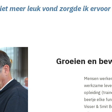
niet meer leuk vond zorgde ik ervoor
Groeien en be
Mensen werken 
werkzame leven
opleiding (trai
beetje elke fun
Visser & Smit B