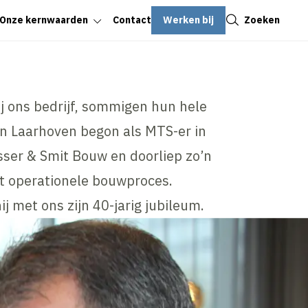
Sluiten
Werken bij
Zoeken
Onze kernwaarden
Contact
 ons bedrijf, sommigen hun hele
n Laarhoven begon als MTS-er in
Visser & Smit Bouw en doorliep zo’n
et operationele bouwproces.
j met ons zijn 40-jarig jubileum.