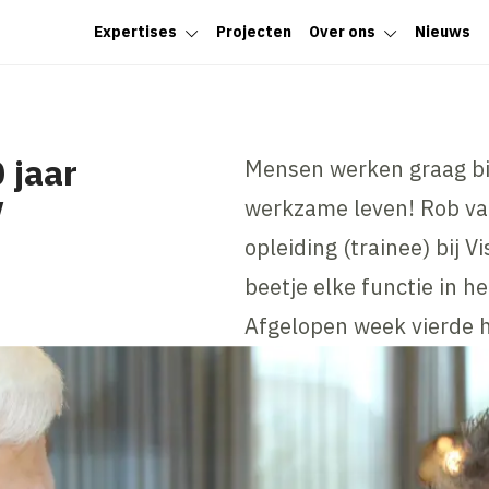
Expertises
Projecten
Over ons
Nieuws
 jaar
Mensen werken graag bij
w
werkzame leven! Rob va
opleiding (trainee) bij 
beetje elke functie in h
Afgelopen week vierde hi