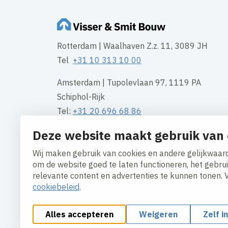
Rotterdam | Waalhaven Z.z. 11, 3089 JH
Tel
+31 10 313 10 00
Amsterdam | Tupolevlaan 97, 1119 PA
Schiphol-Rijk
Tel:
+31 20 696 68 86
Deze website maakt gebruik van 
Groningen | Gotenburgweg 50, 9723 TM
Tel:
+31 50 549 54 95
Wij maken gebruik van cookies en andere gelijkwaard
om de website goed te laten functioneren, het gebru
Contact
relevante content en advertenties te kunnen tonen. 
cookiebeleid
.
Alles accepteren
Weigeren
Zelf i