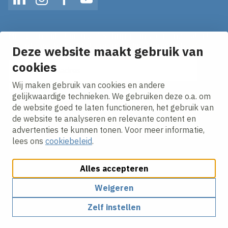
LinkedIn
Instagram
Facebook
YouTube
Mis geen enkel nieuws! Schrijf je in voor onze alerts
en ontvang het laatste nieuws direct in je inbox!
Deze website maakt gebruik van
cookies
E-mailadres
Wij maken gebruik van cookies en andere
Ik ga akkoord met het
privacy statement.
gelijkwaardige technieken. We gebruiken deze o.a. om
de website goed te laten functioneren, het gebruik van
de website te analyseren en relevante content en
advertenties te kunnen tonen. Voor meer informatie,
lees ons
cookiebeleid
.
Alles accepteren
Cookies aanpassen
Cookie beleid
Privacy policy
Responsible disclosure
Weigeren
Zelf instellen