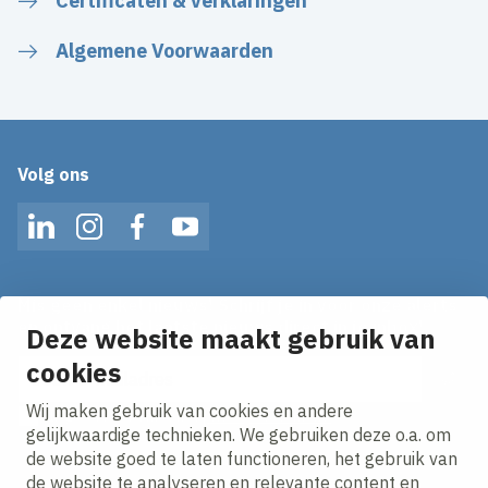
Certificaten & verklaringen
Algemene Voorwaarden
Volg ons
LinkedIn
Instagram
Facebook
YouTube
Mis geen enkel nieuws! Schrijf je in voor onze alerts
en ontvang het laatste nieuws direct in je inbox!
Deze website maakt gebruik van
E-mailadres
cookies
Wij maken gebruik van cookies en andere
Ik ga akkoord met het
privacy statement.
gelijkwaardige technieken. We gebruiken deze o.a. om
de website goed te laten functioneren, het gebruik van
de website te analyseren en relevante content en