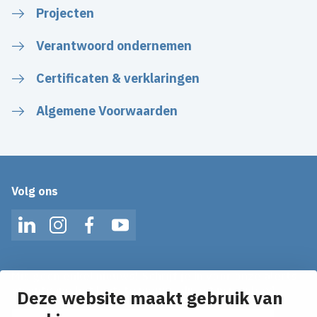
Projecten
Verantwoord ondernemen
Certificaten & verklaringen
Algemene Voorwaarden
Volg ons
LinkedIn
Instagram
Facebook
YouTube
Mis geen enkel nieuws! Schrijf je in voor onze alerts
en ontvang het laatste nieuws direct in je inbox!
Deze website maakt gebruik van
E-mailadres