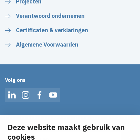
Projecten
Verantwoord ondernemen
Certificaten & verklaringen
Algemene Voorwaarden
Volg ons
LinkedIn
Instagram
Facebook
YouTube
Mis geen enkel nieuws! Schrijf je in voor onze alerts
en ontvang het laatste nieuws direct in je inbox!
Deze website maakt gebruik van
E-mailadres
cookies