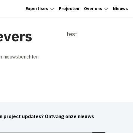
Expertises
Projecten
Over ons
Nieuws
evers
test
n nieuwsberichten
an project updates? Ontvang onze nieuws