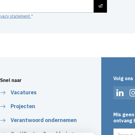
ivacy statement.
Volg ons
Snel naar
Vacatures
Linked
Projecten
Mis geen 
Verantwoord ondernemen
ontvang h
E-mailadr
Certificaten & verklaringen