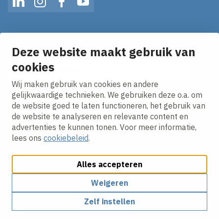
LinkedIn
Instagram
Facebook
YouTube
Mis geen enkel nieuws! Schrijf je in voor onze alerts
en ontvang het laatste nieuws direct in je inbox!
Deze website maakt gebruik van
cookies
E-mailadres
Wij maken gebruik van cookies en andere
Ik ga akkoord met het
privacy statement.
gelijkwaardige technieken. We gebruiken deze o.a. om
de website goed te laten functioneren, het gebruik van
de website te analyseren en relevante content en
advertenties te kunnen tonen. Voor meer informatie,
lees ons
cookiebeleid
.
Alles accepteren
Cookies aanpassen
Cookie beleid
Privacy policy
Responsible disclosure
Weigeren
Zelf instellen