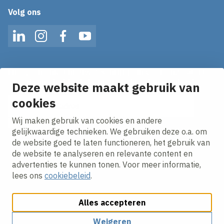
Volg ons
LinkedIn
Instagram
Facebook
YouTube
Mis geen enkel nieuws! Schrijf je in voor onze alerts
en ontvang het laatste nieuws direct in je inbox!
Deze website maakt gebruik van
cookies
E-mailadres
Wij maken gebruik van cookies en andere
Ik ga akkoord met het
privacy statement.
gelijkwaardige technieken. We gebruiken deze o.a. om
de website goed te laten functioneren, het gebruik van
de website te analyseren en relevante content en
advertenties te kunnen tonen. Voor meer informatie,
lees ons
cookiebeleid
.
Alles accepteren
Cookies aanpassen
Cookie beleid
Privacy policy
Responsible disclosure
Weigeren