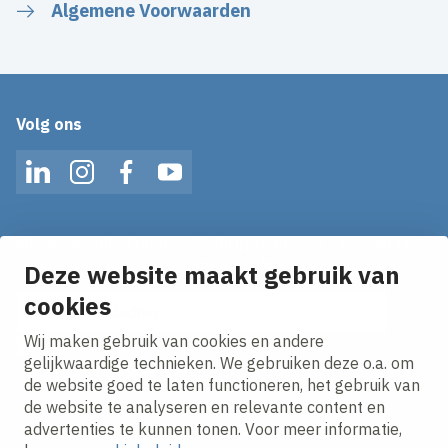
Algemene Voorwaarden
Volg ons
LinkedIn
Instagram
Facebook
YouTube
Mis geen enkel nieuws! Schrijf je in voor onze alerts
en ontvang het laatste nieuws direct in je inbox!
Deze website maakt gebruik van
E-mailadres
cookies
Wij maken gebruik van cookies en andere
Ik ga akkoord met het
privacy statement.
gelijkwaardige technieken. We gebruiken deze o.a. om
de website goed te laten functioneren, het gebruik van
de website te analyseren en relevante content en
advertenties te kunnen tonen. Voor meer informatie,