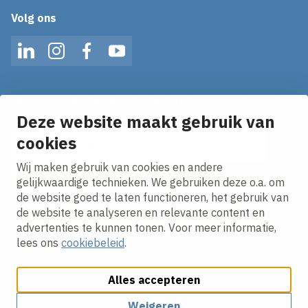
Volg ons
LinkedIn
Instagram
Facebook
YouTube
Mis geen enkel nieuws! Schrijf je in voor onze alerts
en ontvang het laatste nieuws direct in je inbox!
Deze website maakt gebruik van
cookies
E-mailadres
Wij maken gebruik van cookies en andere
Ik ga akkoord met het
privacy statement.
gelijkwaardige technieken. We gebruiken deze o.a. om
de website goed te laten functioneren, het gebruik van
de website te analyseren en relevante content en
advertenties te kunnen tonen. Voor meer informatie,
lees ons
cookiebeleid
.
Alles accepteren
Cookies aanpassen
Cookie beleid
Privacy policy
Responsible disclosure
Weigeren