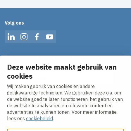
Volg ons
LinkedIn
Instagram
Facebook
YouTube
Mis geen enkel nieuws! Schrijf je in voor onze alerts
en ontvang het laatste nieuws direct in je inbox!
Deze website maakt gebruik van
cookies
E-mailadres
Wij maken gebruik van cookies en andere
Ik ga akkoord met het
privacy statement.
gelijkwaardige technieken. We gebruiken deze o.a. om
de website goed te laten functioneren, het gebruik van
de website te analyseren en relevante content en
advertenties te kunnen tonen. Voor meer informatie,
lees ons
cookiebeleid
.