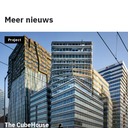
Meer nieuws
Project
The CubeHouse