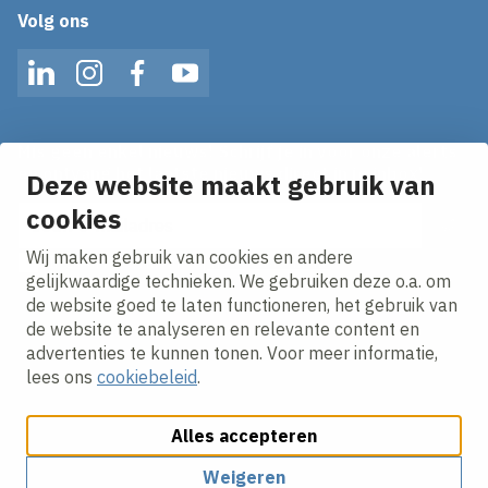
Volg ons
LinkedIn
Instagram
Facebook
YouTube
Mis geen enkel nieuws! Schrijf je in voor onze alerts
en ontvang het laatste nieuws direct in je inbox!
Deze website maakt gebruik van
E-mailadres
cookies
Wij maken gebruik van cookies en andere
Ik ga akkoord met het
privacy statement.
gelijkwaardige technieken. We gebruiken deze o.a. om
de website goed te laten functioneren, het gebruik van
de website te analyseren en relevante content en
advertenties te kunnen tonen. Voor meer informatie,
lees ons
cookiebeleid
.
Alles accepteren
Cookies aanpassen
Cookie beleid
Privacy policy
Responsible disclosure
Weigeren