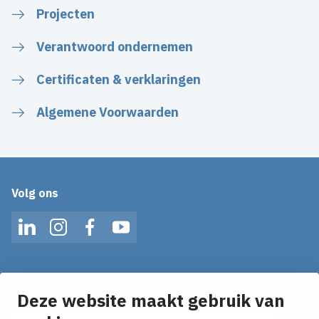
Projecten
Verantwoord ondernemen
Certificaten & verklaringen
Algemene Voorwaarden
Volg ons
LinkedIn
Instagram
Facebook
YouTube
Mis geen enkel nieuws! Schrijf je in voor onze alerts
en ontvang het laatste nieuws direct in je inbox!
Deze website maakt gebruik van
E-mailadres