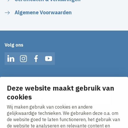
Algemene Voorwaarden
Volg ons
LinkedIn
Instagram
Facebook
YouTube
Mis geen enkel nieuws! Schrijf je in voor onze alerts
en ontvang het laatste nieuws direct in je inbox!
Deze website maakt gebruik van
E-mailadres
cookies
Wij maken gebruik van cookies en andere
Ik ga akkoord met het
privacy statement.
gelijkwaardige technieken. We gebruiken deze o.a. om
de website goed te laten functioneren, het gebruik van
de website te analyseren en relevante content en