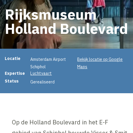
Rijksmuseum
Holland Boulevard
Projectinformatie
Locatie
Amsterdam Airport
Bekijk locatie op Google
Schiphol
Maps
Expertise
Luchtvaart
Status
Gerealiseerd
Op de Holland Boulevard in het E-F
gebied van Schiphol bouwde Visser & Smit