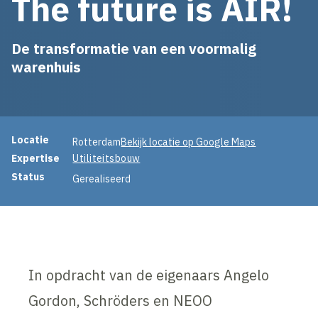
The future is AIR!
De transformatie van een voormalig
warenhuis
Projectinformatie
Locatie
Rotterdam
Bekijk locatie op Google Maps
Expertise
Utiliteitsbouw
Status
Gerealiseerd
In opdracht van de eigenaars Angelo
Gordon, Schröders en NEOO